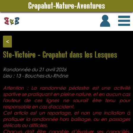
Crapahut-Nature-Aventures
<
Ste-Victoire - Crapahut dans les Lesques
Randonnée du 21 avril 2026
Lieu : 13 - Bouches-du-Rhône
Attention : La randonnée pédestre est une activité
sportive se pratiquant en pleine nature, et en aucun cas
l'auteur de ces lignes ne saurait être tenu pour
responsable en cas d'accident.
Cet article est un reportage, et non une incitation à
pratiquer la randonnée hors balisage, ou en passages
délicats ou difficiles.
Chacun doit être capable d’évaluer ses capacités,