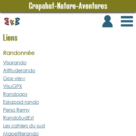
Crapahut-Nature-Aventures
Liens
Randonnée
Visorando
Altituderando
Gpx-view
VisuGPX
Randogps
Eskapad rando
Perso Remy
RandoSudEst
Les cahiers du sud
Mapetiterando