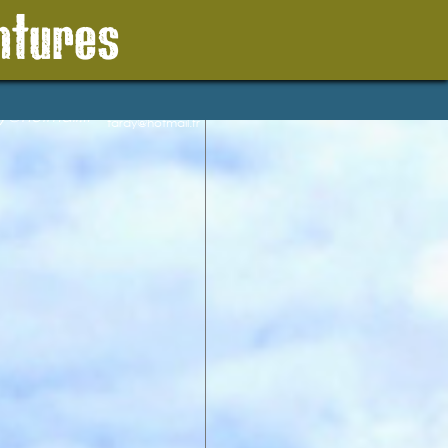
ions légales
Mentions
ntures
s
légales
 réalisé par
Liens
rent TARDY
Blog réalisé par
Laurent TARDY
ent-
laurent-
y@hotmail.fr
tardy@hotmail.fr