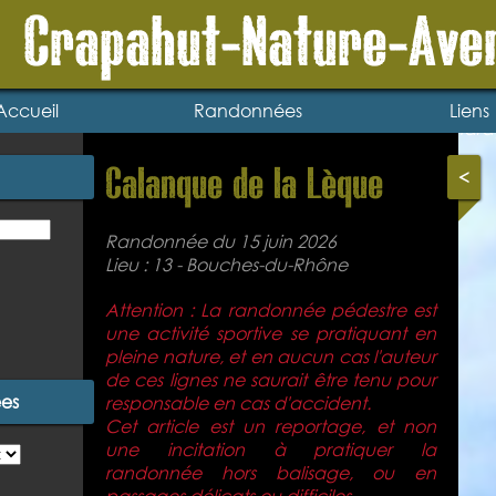
Ment
Crapahut-Nature-Ave
Lien
Blog
Lau
laur
Accueil
Randonnées
Liens
tard
Calanque de la Lèque
<
Randonnée du 15 juin 2026
Lieu : 13 - Bouches-du-Rhône
Attention : La randonnée pédestre est
une activité sportive se pratiquant en
pleine nature, et en aucun cas l'auteur
de ces lignes ne saurait être tenu pour
ées
responsable en cas d'accident.
Cet article est un reportage, et non
une incitation à pratiquer la
randonnée hors balisage, ou en
passages délicats ou difficiles.