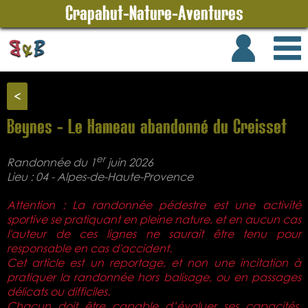
Crapahut-Nature-Aventures
<
Beynes - Le Hameau abandonné du Creisset
er
Randonnée du 1
juin 2026
Lieu : 04 - Alpes-de-Haute-Provence
Attention : La randonnée pédestre est une activité
sportive se pratiquant en pleine nature, et en aucun cas
l'auteur de ces lignes ne saurait être tenu pour
responsable en cas d'accident.
Cet article est un reportage, et non une incitation à
pratiquer la randonnée hors balisage, ou en passages
délicats ou difficiles.
Chacun doit être capable d’évaluer ses capacités,